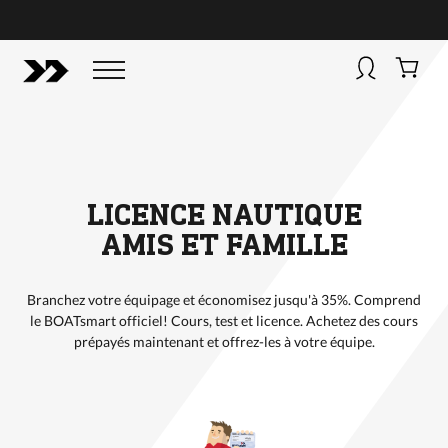
ACHETER
BOATSMART! + CAMPFIRE COLLECTIVE
Campfire Collective helps people have awesome outdoo
adventures. We’re on a mission to get you to the water, tra
and mountain with more confidence.
Learn more about 
courses and what we do.
LICENCE NAUTIQUE
AMIS ET FAMILLE
Branchez votre équipage et économisez jusqu'à 35%. Comprend
le BOATsmart officiel! Cours, test et licence. Achetez des cours
prépayés maintenant et offrez-les à votre équipe.