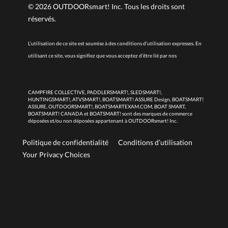
©
2026
OUTDOORsmart! Inc. Tous les droits sont
réservés.
L’utilisation de ce site est soumise à des conditions d’utilisation expresses. En
utilisant ce site, vous signifiez que vous acceptez d’être lié par nos
conditions
d’utilisation.
CAMPFIRE COLLECTIVE, PADDLERSMART!, SLEDSMART!,
HUNTINGSMART!, ATVSMART!, BOATSMART! ASSURE Design, BOATSMART!
ASSURE, OUTDOORSMART!, BOATSMARTEXAM.COM, BOAT SMART,
BOATSMART! CANADA et BOATSMART! sont des marques de commerce
déposées et/ou non déposées appartenant à OUTDOORsmart! Inc.
Politique de confidentialité
Conditions d’utilisation
Your Privacy Choices